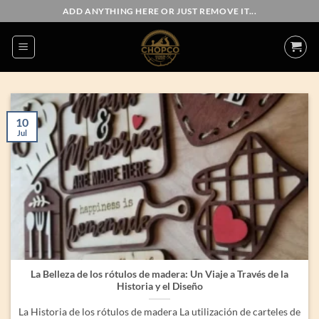
Saltar
ADD ANYTHING HERE OR JUST REMOVE IT...
al
contenido
10
Jul
La Belleza de los rótulos de madera: Un Viaje a Través de la
Historia y el Diseño
La Historia de los rótulos de madera La utilización de carteles de