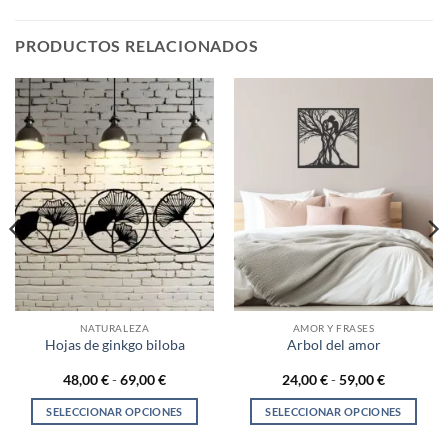
PRODUCTOS RELACIONADOS
NATURALEZA
AMOR Y FRASES
Hojas de ginkgo biloba
Arbol del amor
Rango
Rango
48,00
€
-
69,00
€
24,00
€
-
59,00
€
de
de
precios:
precios:
SELECCIONAR OPCIONES
SELECCIONAR OPCIONES
desde
desde
48,00 €
24,00 €
Este
Este
hasta
hasta