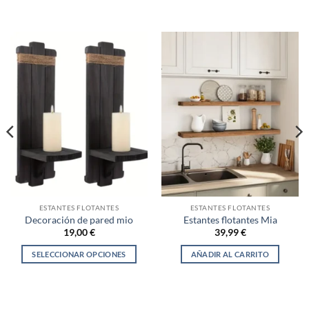
producto
producto
69,00 €
59,00 €
tiene
tiene
múltiples
múltiples
variantes.
variantes.
Las
Las
opciones
opciones
se
se
pueden
pueden
elegir
elegir
en
en
la
la
página
página
de
de
producto
producto
ESTANTES FLOTANTES
ESTANTES FLOTANTES
Decoración de pared mio
Estantes flotantes Mia
19,00
€
39,99
€
SELECCIONAR OPCIONES
AÑADIR AL CARRITO
Este
producto
tiene