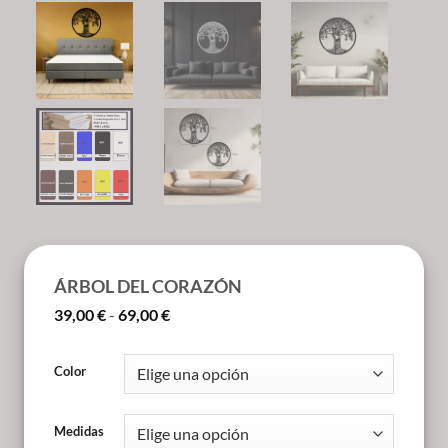
ÁRBOL DEL CORAZÓN
Rango
39,00
€
-
69,00
€
de
precios:
desde
Color
39,00 €
hasta
69,00 €
Medidas