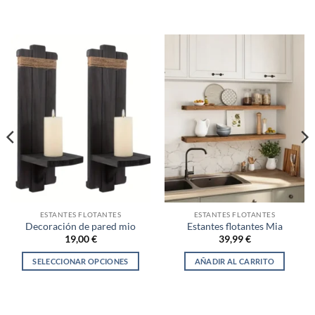
producto
producto
99,00 €
59,00 €
tiene
tiene
múltiples
múltiples
variantes.
variantes.
Las
Las
opciones
opciones
se
se
pueden
pueden
elegir
elegir
en
en
la
la
página
página
de
de
producto
producto
ESTANTES FLOTANTES
ESTANTES FLOTANTES
Decoración de pared mio
Estantes flotantes Mia
19,00
€
39,99
€
SELECCIONAR OPCIONES
AÑADIR AL CARRITO
Este
producto
tiene