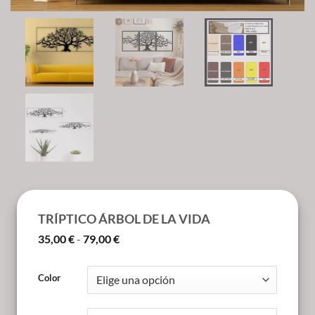
TRÍPTICO ÁRBOL DE LA VIDA
Rango
35,00
€
-
79,00
€
de
precios:
desde
Color
35,00 €
hasta
79,00 €