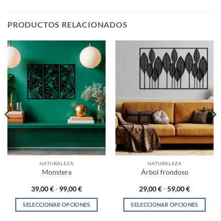
PRODUCTOS RELACIONADOS
NATURALEZA
NATURALEZA
Monstera
Árbol frondoso
Rango
Rango
39,00
€
-
99,00
€
29,00
€
-
59,00
€
de
de
precios:
precios:
SELECCIONAR OPCIONES
SELECCIONAR OPCIONES
desde
desde
39,00 €
29,00 €
Este
Este
hasta
hasta